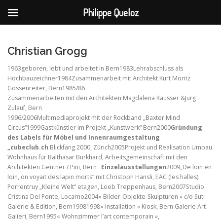
Philippe Queloz
Aller
au
contenu
Christian Grogg
1963
geboren, lebt und arbeitet in Bern
1983
Lehrabschluss als
Hochbauzeichner
1984
Zusammenarbeit mit Architekt Kurt Moritz
Gossenreiter, Bern
1985/86
Zusammenarbeiten mit den Architekten Magdalena Rausser &Jürg
Zulauf, Bern
1996/2006
Multimediaprojekt mit der Rockband „Baxter Mind
Circus“
1999
Gastkünstler im Projekt „Kunstwerk“ Bern
2000
Gründung
des Labels für Möbel und Innenraumgestaltung
„cubeclub.ch
Blickfang 2000, Zürich
2005
Projekt und Realisation Umbau
Wohnhaus für Balthasar Burkhard, Arbeitsgemeinschaft mit den
Architekten Gentner / Pini, Bern
Einzelausstellungen
2009
„De loin en
loin, on voyait des lapin morts“ mit Christoph Hänsli, EAC (les halles)
Porrentruy
„Kleine Welt“ etagen, Loeb Treppenhaus, Bern
2007
Studio
Cristina Del Ponte, Locarno
2004
« Bilder-Objekte-Skulpturen » c/o Suti
Galerie & Edition, Bern1998
1998
« Installation » Kiosk, Bern
Galerie Art
Galieri, Bern
1995
« Wohnzimmer l’art contemporain »,