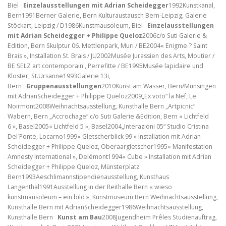
Biel
Einzelausstellungen mit Adrian Scheidegger
1992
Kunstkanal,
Bern
1991
Berner Galerie, Bern
Kulturaustausch Bern-Leipzig, Galerie
Stöckart, Leipzig / D
1986
Kunstmausoleum, Biel
Einzelausstellungen
mit Adrian Scheidegger + Philippe Queloz
2006
c/o Suti Galerie &
Edition, Bern
Skulptur 06. Mettlenpark, Muri / BE
2004
« Enigme ? Saint
Brais », Installation St. Brais / JU
2002
Musée Jurassien des Arts, Moutier /
BE
SELZ art contemporain , Perrefitte / BE
1995
Musée lapidaire und
Kloster, St.Ursanne
1993
Galerie 13i,
Bern
Gruppenausstellungen
2010
Kunst am Wasser, Bern/Münsingen
mit AdrianScheidegger + Philippe Queloz
2009
„Ex voto“ la Nef, Le
Noirmont
2008
Weihnachtsausstellung, Kunsthalle Bern
„Artpicnic“
Wabern, Bern
„Accrochage“ c/o Suti Galerie &Edition, Bern
« Lichtfeld
6 », Basel
2005
« Lichtfeld 5 », Basel
2004
„Interazioni 05“ Studio Cristina
Del`Ponte, Locarno
1999
« Gletscherblick 99 » Installation mit Adrian
Scheidegger + Philippe Queloz, Oberaargletscher
1995
« Manifestation
Amnesty International », Delémont
1994
« Cube » Installation mit Adrian
Scheidegger + Philippe Queloz, Münsterplatz
Bern
1993
Aeschlimannstipendienausstellung, Kunsthaus
Langenthal
1991
Ausstellung in der Reithalle Bern
« wieso
kunstmausoleum – ein bild », Kunstmuseum Bern
Weihnachtsausstellung,
Kunsthalle Bern mit AdrianScheidegger
1986
Weihnachtsausstellung,
Kunsthalle Bern
Kunst am Bau
2008
Jugendheim Prêles Studienauftrag,