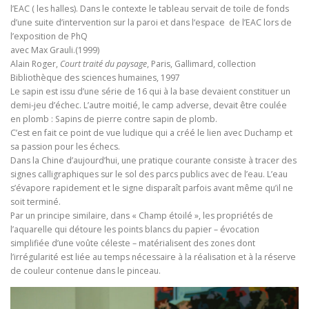
l’EAC ( les halles). Dans le contexte le tableau servait de toile de fonds
d’une suite d’intervention sur la paroi et dans l‘espace de l’EAC lors de
l’exposition de PhQ
avec Max Grauli
.(1999)
Alain Roger,
Court traité du paysage
, Paris, Gallimard, collection
Bibliothèque des sciences humaines, 1997
Le sapin est issu d’une série de 16 qui à la base devaient constituer un
demi-jeu d’échec. L’autre moitié, le camp adverse, devait être coulée
en plomb :
Sapins de pierre contre sapin de plomb.
C’est en fait ce point de vue ludique qui a créé le lien avec Duchamp et
sa passion pour les échecs.
Dans la Chine d’aujourd’hui, une pratique courante consiste à tracer des
signes calligraphiques sur le sol des parcs publics avec de l’eau. L’eau
s’évapore rapidement et le signe disparaît parfois avant même qu’il ne
soit terminé.
Par un principe similaire, dans « Champ étoilé », les propriétés de
l’aquarelle qui détoure les points blancs du papier – évocation
simplifiée d’une voûte céleste – matérialisent des zones dont
l’irrégularité est liée au temps nécessaire à la réalisation et à la réserve
de couleur contenue dans le pinceau.