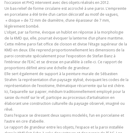
l’occasion et PHQ intervient avec des objets réalisés en 2012.
Un bas-relief de forme circulaire est accroché à une paroi. L’empreinte
en porcelaine a été tirée d’un carton décoratif au motif de vagues,
« disque » de 72 mm de diamètre, d’une épaisseur de 7 mm,
légèrement bombé.
L’objet, par sa forme, évoque un hublot en réponse à la morphologie
de la KMD qui, elle, pourrait évoquer la lanterne d’un phare maritime.
Cette même paroi fait office de cloison et divise l’étage supérieur de la
KMD en deux. Elle reprend proportionnellement les dimensions de la
paroi construite spécialement pour l’exposition de Stefan Banz à
l’intérieur de l’EAC et se dresse en parallèle à celle-ci. Ce rapport de
proportions définit ainsi une échelle de grandeur.
Elle sert également de support à la peinture murale de Sébastien
Strahm: la représentation d’un paysage stylisé, évoquant les codes de la
représentation de l’exotisme, thématique récurrente qui lui est chère.
Ici, l’aquarelle sur papier, médium traditionnellement employé pour la
saisie du motif sur le vif, participe au processus d’artialisation en
élaborant une construction culturelle du paysage observé, imaginé ou
rêvé.
Dans l’espace se dressent deux sapins modelés, l’un en porcelaine et
l’autre en cire d’abeille.
Le rapport de grandeur entre les objets, l’espace et la paroi installée