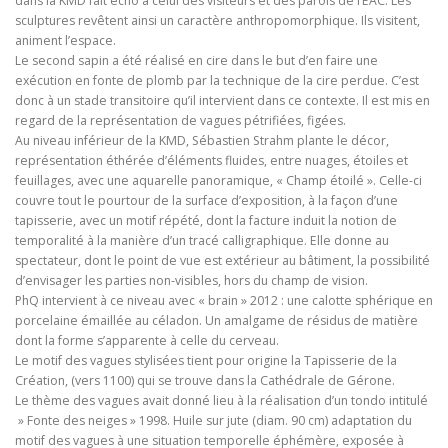
dans la KMD fait écho à celui des visiteurs et des parois de l’EAC. Les
sculptures revêtent ainsi un caractère anthropomorphique. Ils visitent,
animent l’espace.
Le second sapin a été réalisé en cire dans le but d’en faire une
exécution en fonte de plomb par la technique de la cire perdue. C’est
donc à un stade transitoire qu’il intervient dans ce contexte. Il est mis en
regard de la représentation de vagues pétrifiées, figées.
Au niveau inférieur de la KMD, Sébastien Strahm plante le décor,
représentation éthérée d’éléments fluides, entre nuages, étoiles et
feuillages, avec une aquarelle panoramique, « Champ étoilé ». Celle-ci
couvre tout le pourtour de la surface d’exposition, à la façon d’une
tapisserie, avec un motif répété, dont la facture induit la notion de
temporalité à la manière d’un tracé calligraphique. Elle donne au
spectateur, dont le point de vue est extérieur au bâtiment, la possibilité
d’envisager les parties non-visibles, hors du champ de vision.
PhQ intervient à ce niveau avec « brain » 2012 : une calotte sphérique en
porcelaine émaillée au céladon. Un amalgame de résidus de matière
dont la forme s’apparente à celle du cerveau.
Le motif des vagues stylisées tient pour origine la Tapisserie de la
Création, (vers 1100) qui se trouve dans la Cathédrale de Gérone.
Le thème des vagues avait donné lieu à la réalisation d’un tondo intitulé
» Fonte des neiges » 1998. Huile sur jute (diam. 90 cm) adaptation du
motif des vagues à une situation temporelle éphémère, exposée à