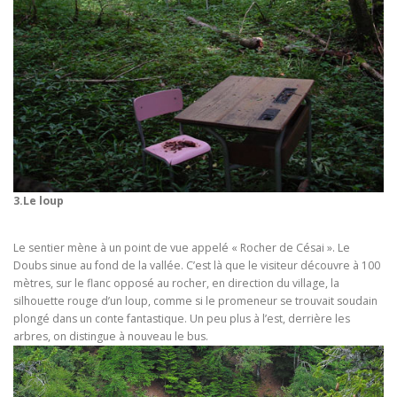
3.Le loup
Le sentier mène à un point de vue appelé « Rocher de Césai ». Le
Doubs sinue au fond de la vallée. C’est là que le visiteur découvre à 100
mètres, sur le flanc opposé au rocher, en direction du village, la
silhouette rouge d’un loup, comme si le promeneur se trouvait soudain
plongé dans un conte fantastique. Un peu plus à l’est, derrière les
arbres, on distingue à nouveau le bus.