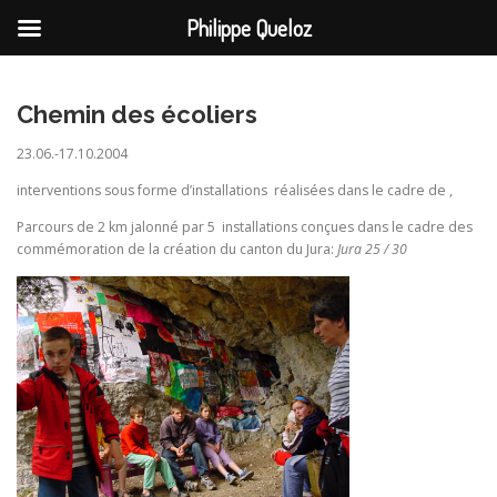
Philippe Queloz
Aller
au
contenu
Chemin des écoliers
23.06.-17.10.2004
interventions sous forme d’installations réalisées dans le cadre de ,
Parcours de 2 km jalonné par 5 installations conçues dans le cadre des
commémoration
de la création du canton du Jura:
Jura 25 / 30