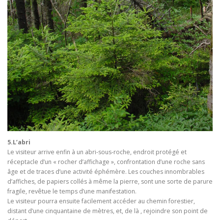
5.L’abri
Le visiteur arrive enfin à un abri-sous-roche, endroit protégé et
réceptacle d’un « rocher d’affichage », confrontation d’une roche sans
âge et de traces d’une activité éphémère. Les couches innombrables
d’affiches, de papiers collés à même la pierre, sont une sorte de parure
fragile, revêtue le temps d’une manifestation.
Le visiteur pourra ensuite facilement accéder au chemin forestier,
distant d’une cinquantaine de mètres, et, de là , rejoindre son point de