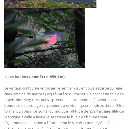
4.Les bouées (Isomètre :959,4 m)
Le visiteur contourne le rocher; le sentier devient plus escarpé sur une
cinquantaine de mètres jusqu à l’arête du rocher. Ce sont cette fois des
objets bien singuliers qui surprennent le promeneur, à savoir quatre
bouées de sauvetage suspendues à environ quatre mètres du sol. Elles
forment un plan horizontal qui indique l’altitude de 959,4 m, une altitude
identique à celle à laquelle se trouve le bus. Ces bouées sont
également une allusion à l’époque où le site était immergé et à la
présence de fossiles. Au fil de l’ascension, le visiteur finira par