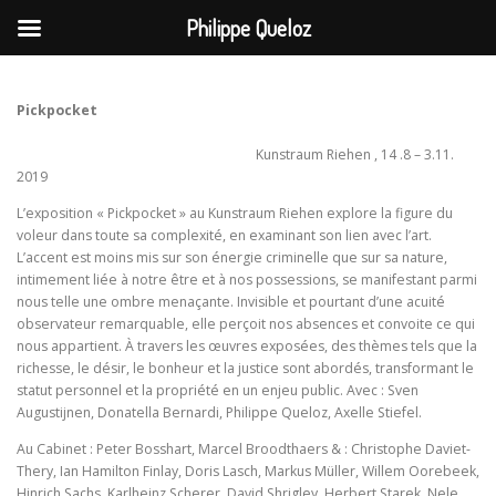
Philippe Queloz
Aller
au
contenu
Pickpocket
Kunstraum Riehen , 14 .8 – 3.11.
2019
L’exposition « Pickpocket » au Kunstraum Riehen explore la figure du
voleur dans toute sa complexité, en examinant son lien avec l’art.
L’accent est moins mis sur son énergie criminelle que sur sa nature,
intimement liée à notre être et à nos possessions, se manifestant parmi
nous telle une ombre menaçante. Invisible et pourtant d’une acuité
observateur remarquable, elle perçoit nos absences et convoite ce qui
nous appartient. À travers les œuvres exposées, des thèmes tels que la
richesse, le désir, le bonheur et la justice sont abordés, transformant le
statut personnel et la propriété en un enjeu public. Avec : Sven
Augustijnen, Donatella Bernardi, Philippe Queloz, Axelle Stiefel.
Au Cabinet : Peter Bosshart, Marcel Broodthaers & : Christophe Daviet-
Thery, Ian Hamilton Finlay, Doris Lasch, Markus Müller, Willem Oorebeek,
Hinrich Sachs, Karlheinz Scherer, David Shrigley, Herbert Starek, Nele