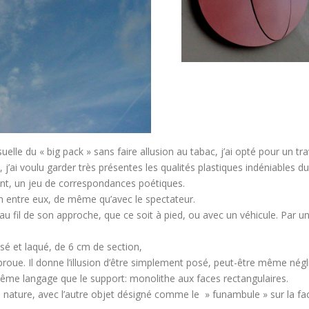
suelle du « big pack » sans faire allusion au tabac, j’ai opté pour un 
j’ai voulu garder très présentes les qualités plastiques indéniables du
ment, un jeu de correspondances poétiques.
ion entre eux, de même qu’avec le spectateur.
au fil de son approche, que ce soit à pied, ou avec un véhicule. Pa
isé et laqué, de 6 cm de section,
proue. Il donne l’illusion d’être simplement posé, peut-être même né
même langage que le support: monolithe aux faces rectangulaires.
sa nature, avec l’autre objet désigné comme le » funambule » sur la face