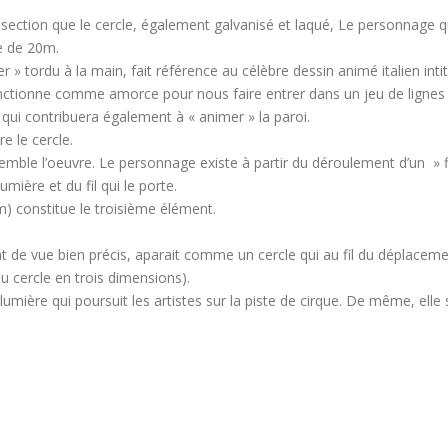
tion que le cercle, également galvanisé et laqué, Le personnage qu’il
le de 20m.
r » tordu à la main, fait référence au célèbre dessin animé italien intit
 fonctionne comme amorce pour nous faire entrer dans un jeu de lignes 
qui contribuera également à « animer » la paroi.
e le cercle.
ble l’oeuvre. Le personnage existe à partir du déroulement d’un » fil 
umière et du fil qui le porte.
m) constitue le troisième élément.
int de vue bien précis, aparait comme un cercle qui au fil du déplaceme
u cercle en trois dimensions).
lumière qui poursuit les artistes sur la piste de cirque. De même, el