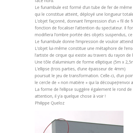
face nord.
Le funambule est formé d’un tube de fer de même sec
qui le constitue atteint, déployé une longueur tota
L’objet façonné, donnant l’impression d’un « fil de fe
fonction de focaliser l’attention du spectateur. Il
modifiera l’ombre portée des objets suspendus, ce 
Le funambule donne l’impression de vouloir atteindr
L’objet lui-même constitue une métaphore de l’ensem
l’artiste de cirque qui existe au travers du rayon de l
Une tôle d’aluminium de forme elliptique (5m x 2,5
L’ellipse (trois parties, d’une épaisseur de 4mm)
poursuit le jeu de transformation. Celle-ci, d’un po
le cercle de « non matière » qui la découpe(renvoi a
La forme de l’ellipse suggère également le rond de 
attention, il y’a quelque chose à voir !
Philippe Queloz