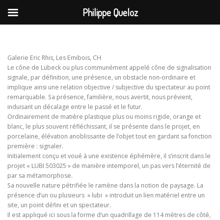
Philippe Queloz
Aller
au
contenu
Galerie Eric Rhis, Les Emibois, CH
Le cône de Lübeck ou plus communément appelé cône de signalisation
signale, par définition, une présence, un obstacle non-ordinaire et
implique ainsi une relation objective / subjective du spectateur au point
remarquable. Sa présence, familière, nous avertit, nous prévient,
induisant un décalage entre le passé et le futur.
Ordinairement de matière plastique plus ou moins rigide, orange et
blanc, le plus souvent réfléchissant, il se présente dans le projet, en
porcelaine, élévation anoblissante de l’objet tout en gardant sa fonction
première : signaler.
Initialement conçu et voué à une existence éphémère, il s’inscrit dans le
projet « LUBI 503025 » de manière intemporel, un pas vers l’éternité de
par sa métamorphose.
Sa nouvelle nature pétrifiée le ramène dans la notion de paysage. La
présence d’un ou plusieurs » lubi » introduit un lien matériel entre un
site, un point défini et un spectateur.
Il est appliqué ici sous la forme d’un quadrillage de 114 mètres de côté,