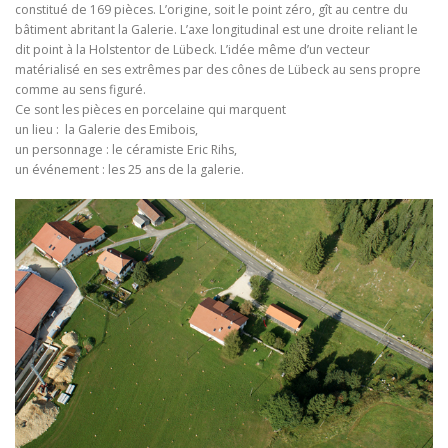
constitué de 169 pièces. L’origine, soit le point zéro, gît au centre du
bâtiment abritant la Galerie. L’axe longitudinal est une droite reliant le
dit point à la Holstentor de Lübeck. L’idée même d’un vecteur
matérialisé en ses extrêmes par des cônes de Lübeck au sens propre
comme au sens figuré.
Ce sont les pièces en porcelaine qui marquent
un lieu : la Galerie des Emibois,
un personnage : le céramiste Eric Rihs,
un événement : les 25 ans de la galerie.