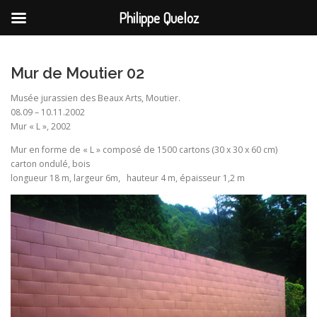
Philippe Queloz
Aller
au
contenu
Mur de Moutier 02
Musée jurassien des Beaux Arts, Moutier.
08.09 – 10.11.2002
Mur « L », 2002
Mur en forme de « L » composé de 1500 cartons (30 x 30 x 60 cm)
carton ondulé, bois
longueur 18 m, largeur 6m, hauteur 4 m, épaisseur 1,2 m