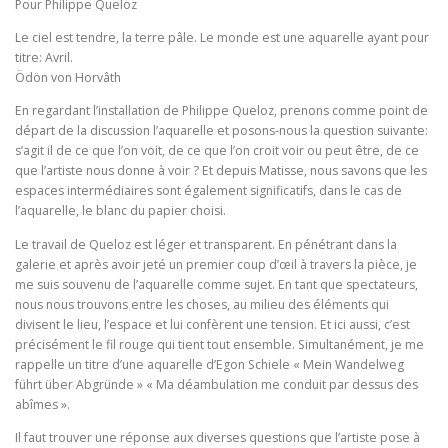
Pour Philippe Queloz
Le ciel est tendre, la terre pâle. Le monde est une aquarelle ayant pour
titre: Avril.
Ödön von Horvâth
En regardant l’installation de Philippe Queloz, prenons comme point de
départ de la discussion l’aquarelle et posons-nous la question suivante:
s’agit il de ce que l’on voit, de ce que l’on croit voir ou peut être, de ce
que l’artiste nous donne à voir ? Et depuis Matisse, nous savons que les
espaces intermédiaires sont également significatifs, dans le cas de
l’aquarelle, le blanc du papier choisi.
Le travail de Queloz est léger et transparent. En pénétrant dans la
galerie et après avoir jeté un premier coup d’œil à travers la pièce, je
me suis souvenu de l’aquarelle comme sujet. En tant que spectateurs,
nous nous trouvons entre les choses, au milieu des éléments qui
divisent le lieu, l’espace et lui confèrent une tension. Et ici aussi, c’est
précisément le fil rouge qui tient tout ensemble. Simultanément, je me
rappelle un titre d’une aquarelle d’Egon Schiele « Mein Wandelweg
führt über Abgründe » « Ma déambulation me conduit par dessus des
abîmes ».
Il faut trouver une réponse aux diverses questions que l’artiste pose à