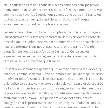
Nous nous tenons et nous nous déplaçons entre ces deux plages de
mouvement, sans vraiment savoir si nous en faisons partie ou non. Mais,
comme nous y avons pénétré, nous sommes une partie intégrante du
tout et c’est ce dernier qu’il s’agit de saisir. Suivons le fil rouge,
également celui qui est tendu à travers ce lieu !
Les matériaux utilisés sont à la fois simples et communs. Leur usage et
leurs fonctions nous sont assurément familiers. Mais dans le cadre de
l’installation de Queloz, ils se voient attribuer des tâches nouvelles et de
nature différente. Nous nous laissons surprendre par les facultés
d’équilibriste, lors du saut d’un point à un autre. Ce faisant, les
expériences ressenties soulignent la fragilité de la composition de
l’artiste, aussi bien inventée que trouvée.
Ce sont précisément ces qualités qui m’ont fait penser à l’aquarelle, qui
annonce, comme le dessin, l’idée et l’amorce de l’œuvre majeure, sans
en révéler toutefois encore la finalité. Dans le cas présent, la recherche
et la quête se poursuivent encore au delà du vernissage et de la durée
de l’exposition. Les traces de structures suggérées maintiennent ouvert
le processus de création artistique, l’impétuosité créatrice demeure en
mouvement et au travail. Des perspectives de cet ordre ont été
soulignées par la performance sonore de Jacques Bouduban, lors du
vernissage, en démontrant, à un autre niveau artistique toutefois, les