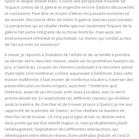
savoir le disque ondulé blanc. Il ouvre une perspective nouvelle sur
l’espace continu de la galerie et engendre encore d’autres découvertes
et conclusions. Peut être un moyen d’attirer les passants nocturnes et
de susciter chez eux le désir de visiter la galerie dans les jours suivants.
La perspective qui en résulte révèle que non seulement l’espace de la
galerie fait partie intégrante de la chose montrée, mais aussi son
environnement immédiat et plus lointain. Le chemin qui conduit au lieu
de l’art est riche en aventures !
À minuit, je réponds à l’invitation de l’artiste et de sa famille à prendre
un dernier verre dans leur maison, située sur les premières hauteurs du
Jura, à Saint Brais. Là aussi, les chemins conduisant à la rencontre autour
d’une table sont nombreux, comme auparavant à Delémont. Dans cette
maison multiforme, il faut monter de nombreux escaliers, traverser des
passerelles plus ou moins longues, aussi bien ? l’extérieur qu’à
l’intérieur, avant de se retrouver enfin assis à la table, avec le verre
promis devant soi. En empruntant ces différents chemins qui révèlent
aussi la manière de chercher et de trouver propre à Queloz, je me suis
rapproché de la pensée de Queloz, en me révélant sa manière de
chercher et de trouver. Ce n’est pas la ligne droite ou directe entre
deux points qui est d’un intérêt majeur ici, mais probablement plutôt
l’aménagement, l’exploitation des différentes intersections, qui
développent entre elles le réseau d’une unité plus globale, et c’est là