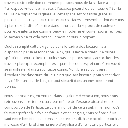
travers cette réflexion : comment passons nous de la surface à l’espace
? à l’espace virtuel de l’artiste, à l’espace pictural de son œuvre ? Sur la
feuille de papier de l’aquarelle, cet espace est organisé grâce au
pinceau et au crayon, aux traits et aux surfaces. L’ensemble doit être mis
à plat, c’est-à -dire s’inscrire dans la surface du support de couleurs,
pour être interprété comme oeuvre moderne et contemporaine; nous
le savons bien et cela pas seulement depuis le pop’art.
Queloz remplit cette exigence dans le cadre des locaux mis à
disposition par la et fondation FARB, qui l’a invité à créer une œuvre
spécifique pour ce lieu. Il n’utilise pas les parois pour y accrocher des
travaux plats (par exemple des aquarelles ou des peintures), en vue de
se manifester dans un contexte connu. Non, bien au contraire,
il exploite l’architecture du lieu, ainsi que son histoire, pour y chercher
et y définir un lieu de l’art, car tout s’inscrit dans un environnement
donné.
Nous, les visiteurs, en entrant dans la galerie d’exposition, nous nous
retrouvons directement au cœur même de l’espace pictural et de la
composition de l’artiste. Le titre annoncé de ce travail, In Tension, qu’il
faut interpréter à la fois en français et en anglais, nous prépare à un
saut entre l’intuition et la tension, autrement dit à une acrobatie ou à un
morceau d’art, bref à un numéro d’équilibre d’une nature particulière.